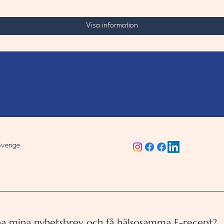
Visa information
verige
 ha mina nyhetsbrev och få hälsosamma E-recept?