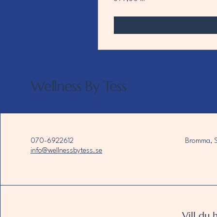
Wellness By Tess
070-6922612
Bromma, S
info@wellnessbytess.se
Vill du